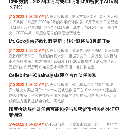
CME数据：2022年6月与去年6月相比加密货币ADV增
长74%
[7-5-2022 1:52:38 AM]
金色财经报道，美国芝商所CME集团今天公
布了其第二季度和2022年6月的市场统计数据，6月平均每日交易量
（ADV）合约量增加30%至2400万份。其中，与2021年第二季度相
比，2022年第二季度创纪录的季度微型以太...
Mt. Gox提供还款过程更新：转让期将从8月底开始
[7-7-2022 1:58:32 AM]
金色财经报道，加密货币交易所Mt. Gox就其
还款程序提供了一份新的修复计划。根据该文件，康复受托人目前
正准备根据东京地方法院于2021年11月16日批准的计划实施偿还。
受影响的交易所用户如果要求得到回报，他们将被邀...
Cellebrite与Chainalysis建立合作伙伴关系
[7-5-2022 1:52:32 AM]
金色财经报道，公共和私营部门数字智能
(DI) 解决方案公司Cellebrite与区块链数据平台 Chainalysis 建立合
作伙伴关系，使客户能够利用区块链的透明度实现调查现代化。集
成解决方案将提供自动化、高效的...
印度执法局推进任何可能包括与加密货币相关的外汇犯
罪调查
[7-6-2022 1:54:28 AM]
7月6日消息，印度加密领域正处于当局的严