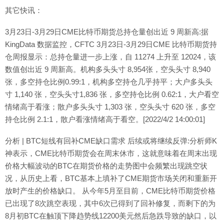
其它快讯：
3月23日-3月29日CME比特币期货总持仓量创出近 9 周新高:据
KingData 数据监控，CFTC 3月23日-3月29日CME 比特币期货持
仓周报显示：总持仓量进一步上涨，自 11274 上升至 12024，该
数值创出近 9 周新高。机构多头头寸 8,954张，空头头寸 8,940
张，多空持仓比例0.99:1，机构多空持仓几乎持平；大户多头头
寸 1,140 张，空头头寸1,836 张，多空持仓比例 0.62:1，大户看空
情绪高于看涨；散户多头头寸 1,303 张，空头头寸 620 张，多空
持仓比例 2.1:1，散户看涨情绪高于看空。[2022/4/2 14:00:01]
分析 | BTC短线有回补CME缺口需求 后续或将继续反弹:分析师K
神表示，CME比特币期货会在周末休市，这就意味着在周末出现
价格大幅波动的BTC在期货价格的走势图中会频繁出现跳空状
况，从历史上看，BTC基本上填补了CME期货市场关闭和重新开
放时产生的价格缺口。 从今年5月至目前，CME比特币期货价格
已出现了8次跳空表现，其中6次已得到了回补修复，而剩下的为
8月初BTC在触顶下降趋势线12200美元然后急跌导致的缺口，以