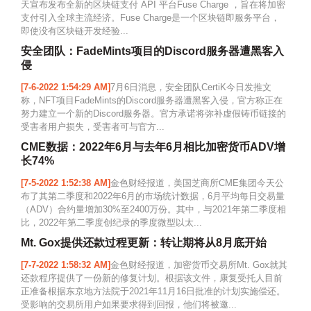
天宣布发布全新的区块链支付 API 平台Fuse Charge ，旨在将加密
支付引入全球主流经济。Fuse Charge是一个区块链即服务平台，
即使没有区块链开发经验...
安全团队：FadeMints项目的Discord服务器遭黑客入
侵
[7-6-2022 1:54:29 AM]
7月6日消息，安全团队CertiK今日发推文
称，NFT项目FadeMints的Discord服务器遭黑客入侵，官方称正在
努力建立一个新的Discord服务器。官方承诺将弥补虚假铸币链接的
受害者用户损失，受害者可与官方...
CME数据：2022年6月与去年6月相比加密货币ADV增
长74%
[7-5-2022 1:52:38 AM]
金色财经报道，美国芝商所CME集团今天公
布了其第二季度和2022年6月的市场统计数据，6月平均每日交易量
（ADV）合约量增加30%至2400万份。其中，与2021年第二季度相
比，2022年第二季度创纪录的季度微型以太...
Mt. Gox提供还款过程更新：转让期将从8月底开始
[7-7-2022 1:58:32 AM]
金色财经报道，加密货币交易所Mt. Gox就其
还款程序提供了一份新的修复计划。根据该文件，康复受托人目前
正准备根据东京地方法院于2021年11月16日批准的计划实施偿还。
受影响的交易所用户如果要求得到回报，他们将被邀...