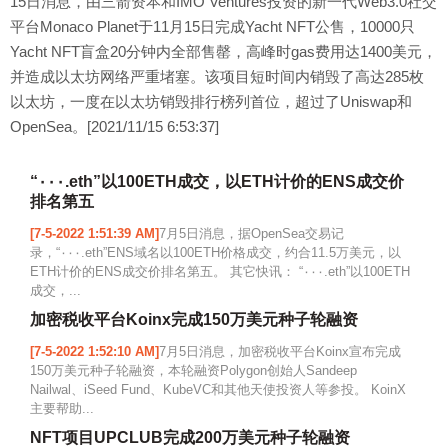
15日消息，由三箭资本和IMO Ventures投资的新一代Web3.0社交
平台Monaco Planet于11月15日完成Yacht NFT公售，10000只
Yacht NFT盲盒20分钟内全部售罄，高峰时gas费用达1400美元，
并造成以太坊网络严重堵塞。该项目短时间内销毁了高达285枚
以太坊，一度在以太坊销毁排行榜列首位，超过了Uniswap和
OpenSea。[2021/11/15 6:53:37]
“٠٠٠.eth”以100ETH成交，以ETH计价的ENS成交价
排名第五
[7-5-2022 1:51:39 AM]
7月5日消息，据OpenSea交易记
录，“٠٠٠.eth”ENS域名以100ETH价格成交，约合11.5万美元，以
ETH计价的ENS成交价排名第五。 其它快讯： “٠٠٠.eth”以100ETH
成交，...
加密税收平台Koinx完成150万美元种子轮融资
[7-5-2022 1:52:10 AM]
7月5日消息，加密税收平台Koinx宣布完成
150万美元种子轮融资，本轮融资Polygon创始人Sandeep
Nailwal、iSeed Fund、KubeVC和其他天使投资人等参投。 KoinX
主要帮助...
NFT项目UPCLUB完成200万美元种子轮融资