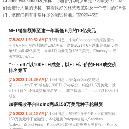
Charles Hoskinson发推称：“我们的代码质量是业内最好的，我
们会进行大量的快检，有着良好的格式规范以及一个专门的QA部
门，该部门拥有非常详尽的测试标准。”[2020/4/22]
NFT销售额降至逾一年新低 6月约10亿美元
[7-5-2022 1:50:52 AM]
7月5日消息，来自Chainalysis的报告指出，
今年6月NFT销售额略超10亿美元，这是2021年6月以来最低值，去
年6月为6.48亿美元，今年1月为最高值126亿美元。Chainalysis经
济学家Ethan ...
“٠٠٠.eth”以100ETH成交，以ETH计价的ENS成交价
排名第五
[7-5-2022 1:51:39 AM]
7月5日消息，据OpenSea交易记
录，“٠٠٠.eth”ENS域名以100ETH价格成交，约合11.5万美元，以
ETH计价的ENS成交价排名第五。 其它快讯： “٠٠٠.eth”以100ETH
成交，...
加密税收平台Koinx完成150万美元种子轮融资
[7-5-2022 1:52:10 AM]
7月5日消息，加密税收平台Koinx宣布完成
150万美元种子轮融资，本轮融资Polygon创始人Sandeep
Nailwal、iSeed Fund、KubeVC和其他天使投资人等参投。 KoinX