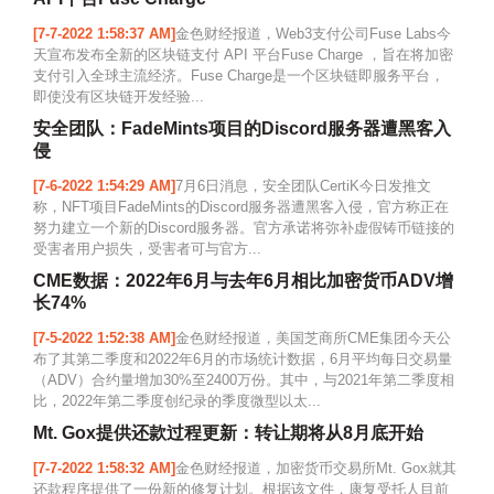
[7-7-2022 1:58:37 AM]
金色财经报道，Web3支付公司Fuse Labs今
天宣布发布全新的区块链支付 API 平台Fuse Charge ，旨在将加密
支付引入全球主流经济。Fuse Charge是一个区块链即服务平台，
即使没有区块链开发经验...
安全团队：FadeMints项目的Discord服务器遭黑客入
侵
[7-6-2022 1:54:29 AM]
7月6日消息，安全团队CertiK今日发推文
称，NFT项目FadeMints的Discord服务器遭黑客入侵，官方称正在
努力建立一个新的Discord服务器。官方承诺将弥补虚假铸币链接的
受害者用户损失，受害者可与官方...
CME数据：2022年6月与去年6月相比加密货币ADV增
长74%
[7-5-2022 1:52:38 AM]
金色财经报道，美国芝商所CME集团今天公
布了其第二季度和2022年6月的市场统计数据，6月平均每日交易量
（ADV）合约量增加30%至2400万份。其中，与2021年第二季度相
比，2022年第二季度创纪录的季度微型以太...
Mt. Gox提供还款过程更新：转让期将从8月底开始
[7-7-2022 1:58:32 AM]
金色财经报道，加密货币交易所Mt. Gox就其
还款程序提供了一份新的修复计划。根据该文件，康复受托人目前